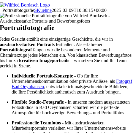
Skip
to
Portraitfotografie
SKuehne
2025-03-09T10:36:15+00:00
content
Portraitfotografie
Jedes Gesicht erzählt eine einzigartige Geschichte, die wir in
ausdrucksstarken Portraits
festhalten. Als erfahrener
Portraitfotograf
fangen wir die besonderen Momente und
Charakterzüge jedes Menschen ein. Von klassischen Bewerbungsfotos
bis hin zu
kreativen Imageportraits
– wir setzen Sie und Ihr Team
perfekt in Szene.
Individuelle Portrait-Konzepte
- Ob für Ihre
Unternehmenskommunikation oder private Anlässe, als
Fotograf
Bad Oeynhausen
, entwickele ich maßgeschneiderte Bildideen,
die Ihre Persönlichkeit authentisch zum Ausdruck bringen.
Flexible Studio-Fotografie
- In unseren modern ausgestatteten
Fotostudios in Bad Oeynhausen schaffen wir die perfekte
Atmosphäre für hochwertige Bewerbungs- und Portraitfotos.
Professionelle Teamfotos
- Mit ausdrucksstarken
Mitarbeiterportraits verleihen wir Ihrer Unternehmenswebsite