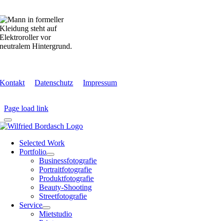
Kontakt
Datenschutz
Impressum
Page load link
Selected Work
Portfolio
Businessfotografie
Portraitfotografie
Produktfotografie
Beauty-Shooting
Streetfotografie
Service
Mietstudio