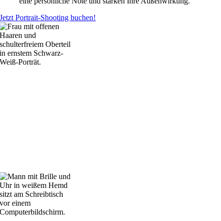
eine persönliche Note und stärken Ihre Außenwirkung.
Jetzt Portrait-Shooting buchen!